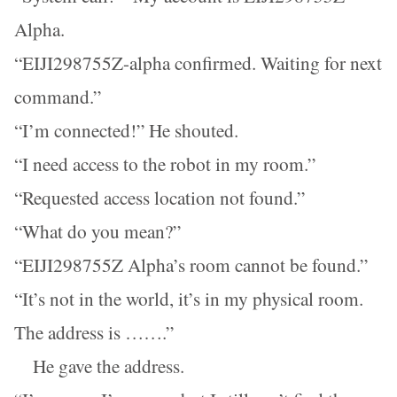
Alpha.
“EIJI298755Z-alpha confirmed. Waiting for next
command.”
“I’m connected!” He shouted.
“I need access to the robot in my room.”
“Requested access location not found.”
“What do you mean?”
“EIJI298755Z Alpha’s room cannot be found.”
“It’s not in the world, it’s in my physical room.
The address is …….”
He gave the address.