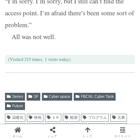
“I’m sorry. I’m sorry, but I still can’t find the
access point. I’m afraid there’s been some sort of
problem.”
All was not well.
(Visited 215 times, 1 visits today)
Series
SF
Cyber space
FBCNL Cyber Tank
Future
温暖化
映画
ＶＲ
観測
プログラム
古典
小惑星
宇宙
ロボット
防御
地球
ネット
物理
サイバー
恐竜
キャラクター
未来
ホーム
シェア
トップ
サイドバー