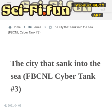
Introduction
BLOG
メニュー
検索
ART
Home
Series
The city that sank into the sea
(FBCNL Cyber Tank #3)
The city that sank into the
sea (FBCNL Cyber Tank
#3)
2021.04.05