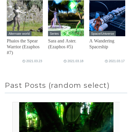
Alternate world
Series
Space/Universe
Phaios the Spear
Sara and Aster.
A Wandering
Warrior (Ezaphos
(Ezaphos #5)
Spaceship
#7)
2021.03.23
2021.03.18
2021.03.17
Past Posts (random select)