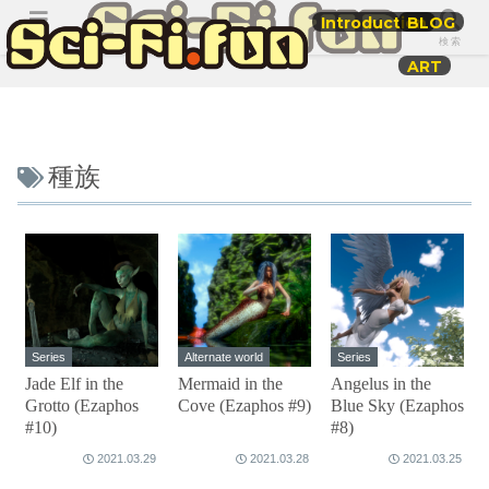
Introduction
BLOG
メニュー
検索
ART
種族
Series
Alternate world
Series
Jade Elf in the
Mermaid in the
Angelus in the
Grotto (Ezaphos
Cove (Ezaphos #9)
Blue Sky (Ezaphos
#10)
#8)
2021.03.29
2021.03.28
2021.03.25