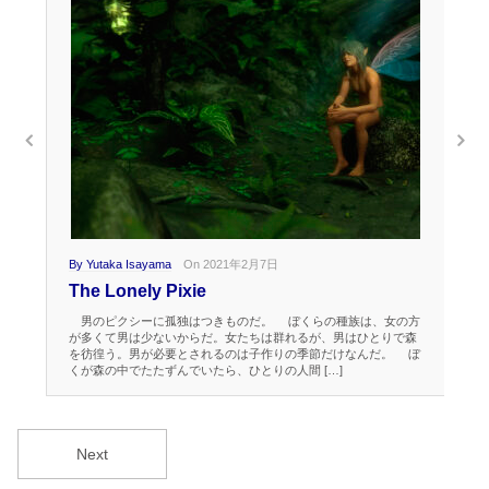
By Yutaka Isayama
On 2021年2月7日
By 
The Lonely Pixie
Ta
男のピクシーに孤独はつきものだ。 ぼくらの種族は、女の方
気
が多くて男は少ないからだ。女たちは群れるが、男はひとりで森
く
を彷徨う。男が必要とされるのは子作りの季節だけなんだ。 ぼ
ーム
くが森の中でたたずんでいたら、ひとりの人間 […]
る
Next