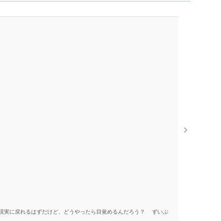
By Yutaka I
Hello An
現実に戻れるはずだけど、どうやったら目覚めるんだろう？ ずいぶ
それは突然
いく。ダーク 