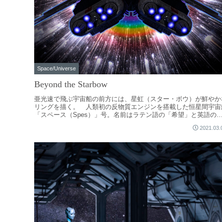
Space/Universe
Beyond the Starbow
亜光速で飛ぶ宇宙船の前方には、星虹（スター・ボウ）が鮮やか
リングを描く。 人類初の反物質エンジンを搭載した恒星間宇宙
「スペース（Spes）」号。名前はラテン語の「希望」と英語の
「宇宙」をかけあわせ...
2021.03.