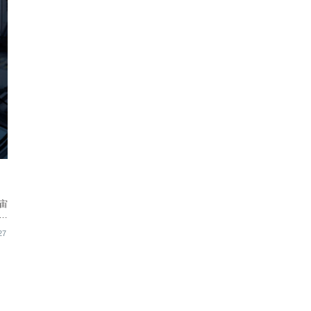
宙
ク
27