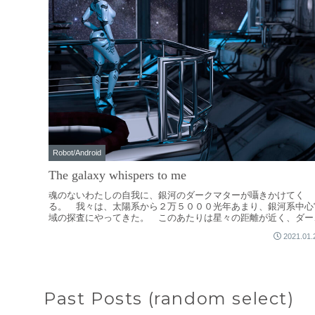
Robot/Android
The galaxy whispers to me
魂のないわたしの自我に、銀河のダークマターが囁きかけてく
る。 我々は、太陽系から２万５０００光年あまり、銀河系中心
域の探査にやってきた。 このあたりは星々の距離が近く、ダー
マターの密度も濃い。銀河...
2021.01.
Past Posts (random select)