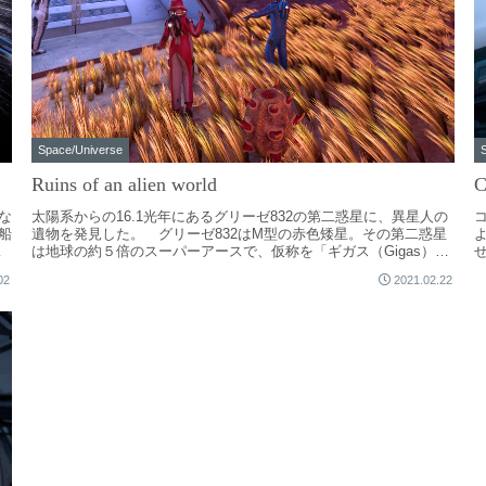
Space/Universe
Ruins of an alien world
C
な
太陽系からの16.1光年にあるグリーゼ832の第二惑星に、異星人の
船
遺物を発見した。 グリーゼ832はM型の赤色矮星。その第二惑星
は地球の約５倍のスーパーアースで、仮称を「ギガス（Gigas）」
という。...
と
02
2021.02.22