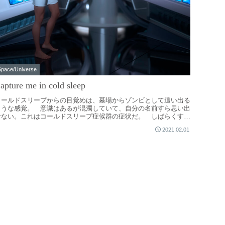
Space/Universe
apture me in cold sleep
コールドスリープからの目覚めは、墓場からゾンビとして這い出る
ような感覚。 意識はあるが混濁していて、自分の名前すら思い出
せない。これはコールドスリープ症候群の症状だ。 しばらくする
、目覚める前に注入...
2021.02.01