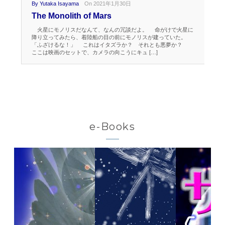
By Yutaka Isayama
On 2021年1月30日
By 
The Monolith of Mars
So
火星にモノリスだなんて、なんの冗談だよ。 命がけで火星に
魔
降り立ってみたら、着陸船の目の前にモノリスが建っていた。
破
「ふざけるな！」 これはイタズラか？ それとも悪夢か？
魔
ここは映画のセットで、カメラの向こうにキュ […]
っ
e-Books