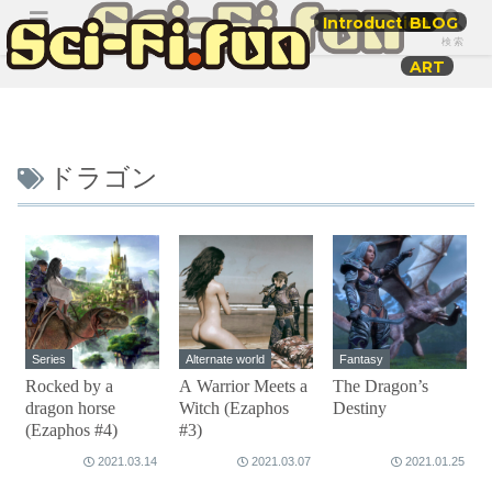
Introduction
BLOG
メニュー
検索
ART
ドラゴン
Series
Alternate world
Fantasy
Rocked by a
A Warrior Meets a
The Dragon’s
dragon horse
Witch (Ezaphos
Destiny
(Ezaphos #4)
#3)
2021.03.14
2021.03.07
2021.01.25