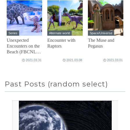
Series
Alternate world
Space/Universe
Unexpected
Encounter with
The Muse and
Encounters on the
Raptors
Pegasus
Beach (FBCNL
Cyber Tank #1)
2021.03.31
2021.03.08
2021.03.01
Past Posts (random select)