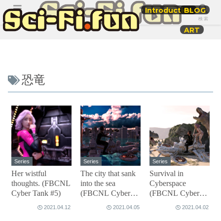
Introduction
BLOG
メニュー
検索
ART
恐竜
Series
Series
Series
Her wistful
The city that sank
Survival in
thoughts. (FBCNL
into the sea
Cyberspace
Cyber Tank #5)
(FBCNL Cyber
(FBCNL Cyber
Tank #3)
Tank #2)
2021.04.12
2021.04.05
2021.04.02