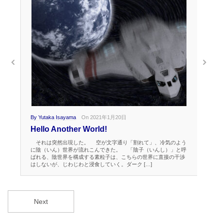
By Yutaka Isayama
On 2021年1月20日
By 
Hello Another World!
Th
Cy
それは突然出現した。 空が文字通り「割れて」、冷気のよう
に陰（いん）世界が流れこんできた。 「陰子（いんし）」と呼
カ
ばれる、陰世界を構成する素粒子は、こちらの世界に直接の干渉
辿
はしないが、じわじわと浸食していく。ダーク […]
が
ル
Next