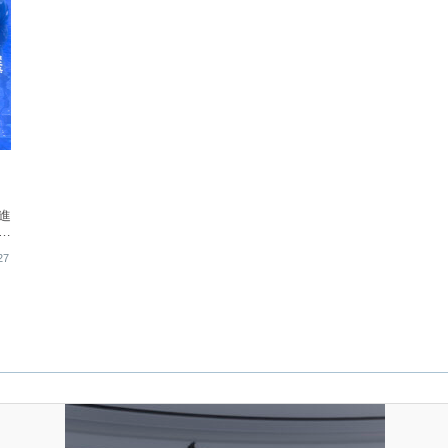
進
も
27