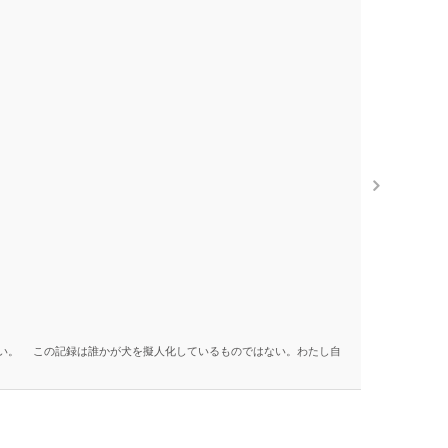
By Yutaka I
The Mus
い。 この記録は誰かが犬を擬人化しているものではない。わたし自
ミューズのウ
や神官ら […]