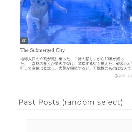
SF
The Submerged City
地球人口の９割が死に至った、「神の怒り」から10年が経っ
た。 森林の多くが業火で焼け、隣接する街も燃えた。砂漠化が
行して空気は乾燥し、火災が頻発すると、可燃性のものはなんで
燃えた。都市そのものがゴ...
2021.02.
Past Posts (random select)