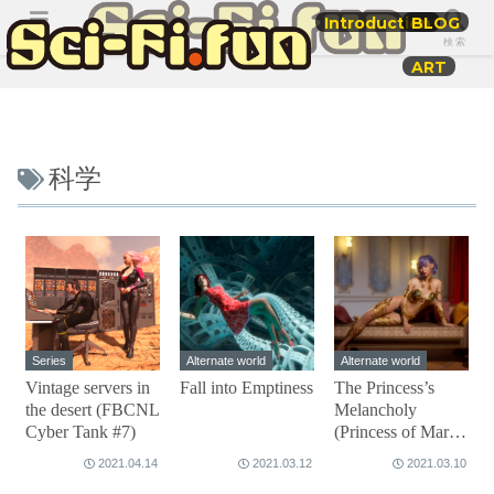
Introduction
BLOG
メニュー
検索
ART
科学
Series
Alternate world
Alternate world
Vintage servers in
Fall into Emptiness
The Princess’s
the desert (FBCNL
Melancholy
Cyber Tank #7)
(Princess of Mars
#2)
2021.04.14
2021.03.12
2021.03.10