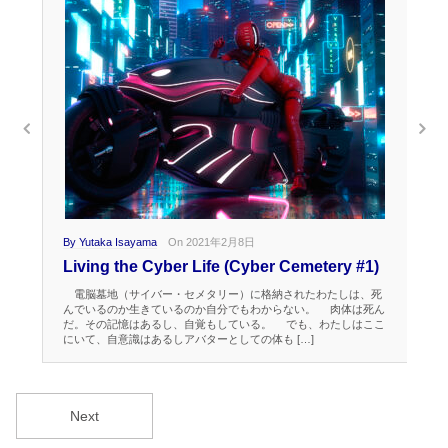
By Yutaka Isayama
On 2021年2月8日
By 
Living the Cyber Life (Cyber Cemetery #1)
Wa
電脳墓地（サイバー・セメタリー）に格納されたわたしは、死
目
んでいるのか生きているのか自分でもわからない。 肉体は死ん
風
だ。その記憶はあるし、自覚もしている。 でも、わたしはここ
は
にいて、自意識はあるしアバターとしての体も […]
が
Next