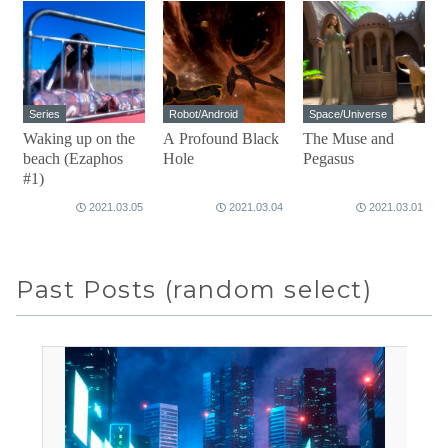
Series
Robot/Android
Space/Universe
Waking up on the
A Profound Black
The Muse and
beach (Ezaphos
Hole
Pegasus
#1)
2021.03.05
2021.03.04
2021.03.01
Past Posts (random select)