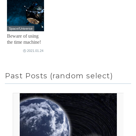
Space/Universe
Beware of using
the time machine!
2021.01.24
Past Posts (random select)