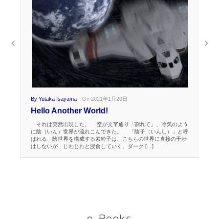
By Yutaka Isayama
On 2021年1月20日
By 
Hello Another World!
Ta
それは突然出現した。 空が文字通り「割れて」、冷気のよう
気
に陰（いん）世界が流れこんできた。 「陰子（いんし）」と呼
く
ばれる、陰世界を構成する素粒子は、こちらの世界に直接の干渉
ーム
はしないが、じわじわと浸食していく。ダーク […]
る
e-Books