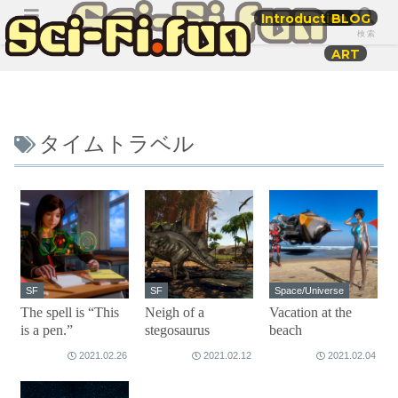
Introduction
BLOG
メニュー
検索
ART
タイムトラベル
SF
SF
Space/Universe
The spell is “This
Neigh of a
Vacation at the
is a pen.”
stegosaurus
beach
2021.02.26
2021.02.12
2021.02.04