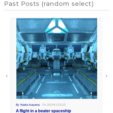
Past Posts (random select)
By Yutaka Isayama
On 2021年1月21日
By 
A flight in a beater spaceship
Bo