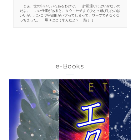
Ce
まぁ、世の中いろいろあるわけで。 計画通りにはいかないの
だよ。 いい仕事があると、タウ・セチまでひとっ飛びしたのは
死
いいが、ポンコツ宇宙船がバグってしまって、ワープできなくな
サ
っちまった。 帰りはどうすんだよ？ 踏 […]
の
か
e-Books