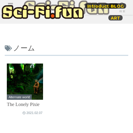
Introduction
BLOG
メニュー
検索
ART
ノーム
Alternate world
The Lonely Pixie
2021.02.07